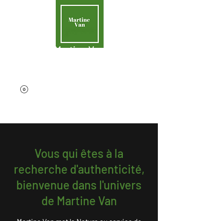
Martine Van
Aider la Terre
contact@martinevan.net
Vous qui êtes à la
recherche d'authenticité,
bienvenue dans l'univers
de Martine Van