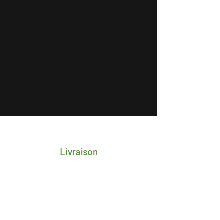
Livraison
Frais de transport porte-à-porte 4,25€
pour toute la Belgique
Délai de 2/3 jours ouvrés après
réception du paiement
Livraison gratuite en retrait magasin à
Esneux, date de mise à