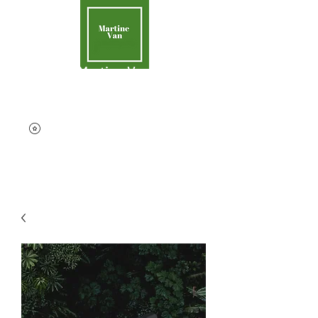
Martine Van
Aider la Terre
contact@martinevan.net