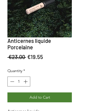
Anticernes liquide
Porcelaine
Regular Price
Sale Price
 €23.00 
€19.55
Quantity
*
Add to Cart