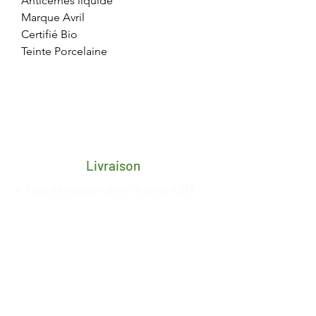
Anticernes liquide
Marque Avril
Certifié Bio
Teinte Porcelaine
Livraison
Frais de transport porte-à-porte 4,25€
pour toute la Belgique
Délai de 2/3 jours ouvrés après
réception du paiement
Livraison gratuite en retrait magasin à
Esneux, date de mise à
disposition
communiquée
par nos
soins