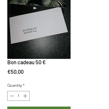
Bon cadeau 50 €
Price
€50.00
Quantity
*