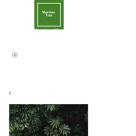
Martine Van
Aider la Terre
contact@martinevan.net