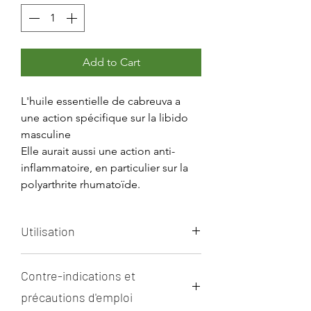
Add to Cart
L'huile essentielle de cabreuva a
une action spécifique sur la libido
masculine
Elle aurait aussi une action anti-
inflammatoire, en particulier sur la
polyarthrite rhumatoïde.
Utilisation
En externe
Contre-indications et
De préférence diluée à 20 % dans
une huile végétale, appliquez
précautions d'emploi