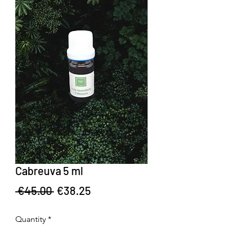
Cabreuva 5 ml
Regular Price
Sale Price
 €45.00 
€38.25
Quantity
*