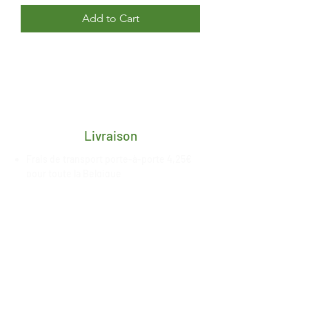
Add to Cart
Livraison
Frais de transport porte-à-porte 4,25€
pour toute la Belgique
Délai de 2/3 jours ouvrés après
réception du paiement
Livraison gratuite en retrait magasin à
Esneux, date de mise à
disposition
communiquée
par nos
soins
Paiement sécurisé