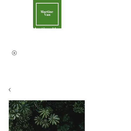
Martine Van
Aider la Terre
contact@martinevan.net