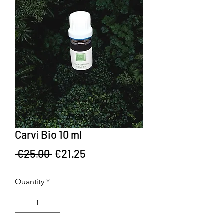
Carvi Bio 10 ml
Regular Price
Sale Price
 €25.00 
€21.25
Quantity
*