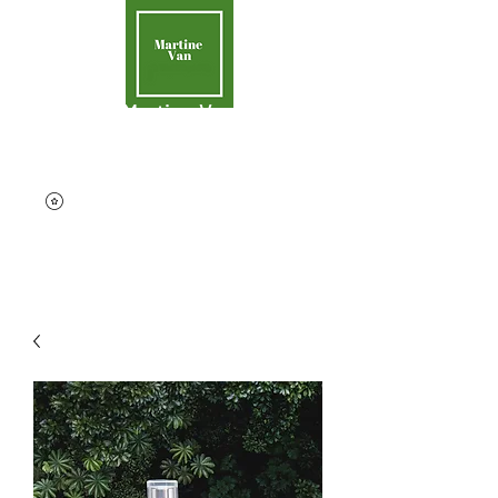
Martine Van
Aider la Terre
contact@martinevan.net