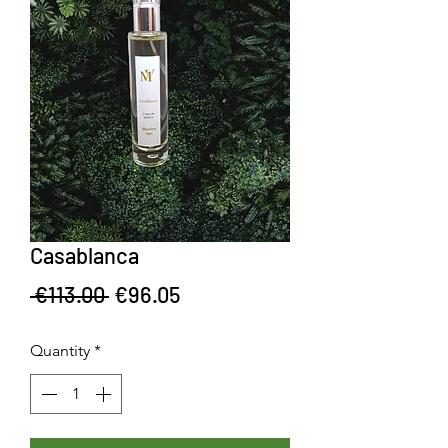
Casablanca
Regular Price
Sale Price
 €113.00 
€96.05
Quantity
*