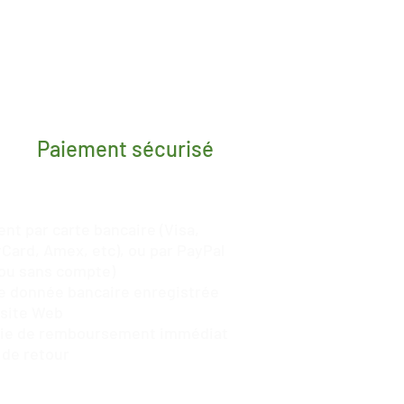
Paiement sécurisé
nt par carte bancaire (Visa,
Card, Amex, etc), ou par
PayPal
ou sans compte)
 donnée bancaire enregistrée
 site Web
tie de remboursement immédiat
 de retour