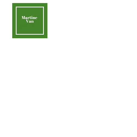
contact@martinevan.net
Martine Van
Acc
Aider la Terre