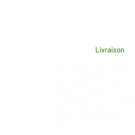
Livraison
Frais de transport porte-à-porte 4
pour toute la Belgique
Délai de 2/3 jours ouvrés après
réception du paiement
Livraison gratuite en retrait maga
à Esneux, date de mise à
disposition
communiquée
par nos
soins