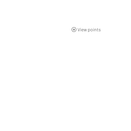
ueil
BOUTIQUE
Qui sommes-nous ?
L'origine
Nos 
View points