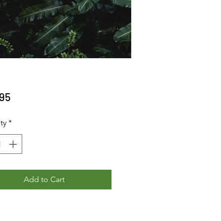
Price
95
ty
*
Add to Cart