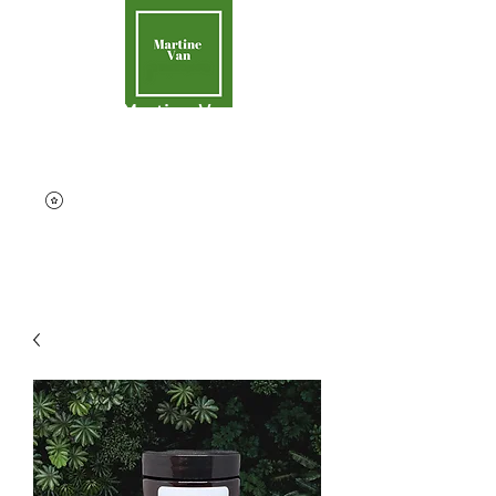
Martine Van
Aider la Terre
contact@martinevan.net