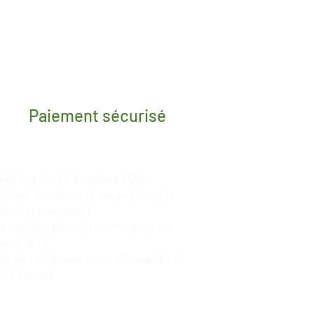
Paiement sécurisé
nt par carte bancaire (Visa,
Card, Amex, etc), ou par
PayPal
ou sans compte)
 donnée bancaire enregistrée
 site Web
tie de remboursement immédiat
 de retour