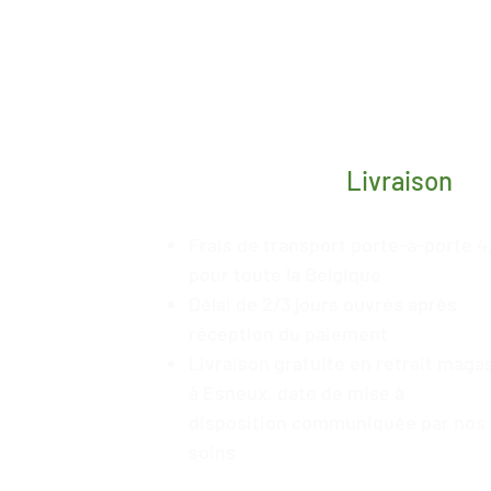
Livraison
Frais de transport porte-à-porte 4
pour toute la Belgique
Délai de 2/3 jours ouvrés après
réception du paiement
Livraison gratuite en retrait maga
à Esneux, date de mise à
disposition
communiquée
par nos
soins