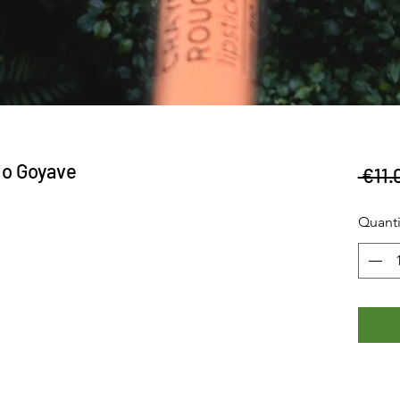
io Goyave
 €11.
Quanti