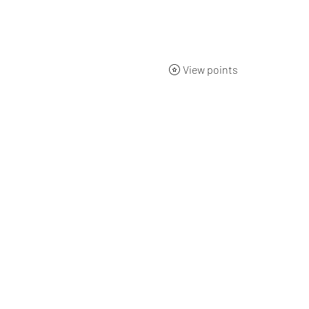
ueil
BOUTIQUE
Qui sommes-nous ?
L'origine
Nos 
View points