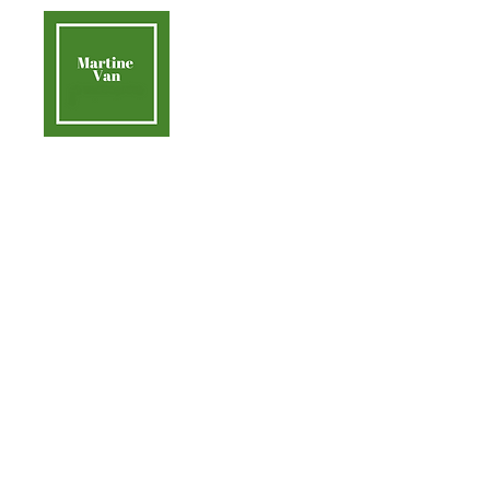
contact@martinevan.net
Martine Van
Acc
Aider la Terre