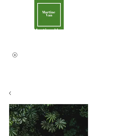
Martine Van
Aider la Terre
contact@martinevan.net