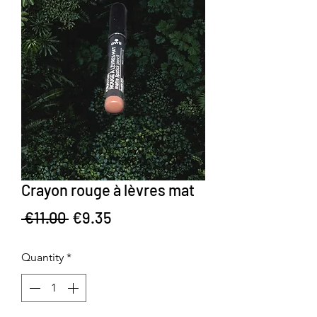
Crayon rouge à lèvres mat
Regular Price
Sale Price
 €11.00 
€9.35
Quantity
*