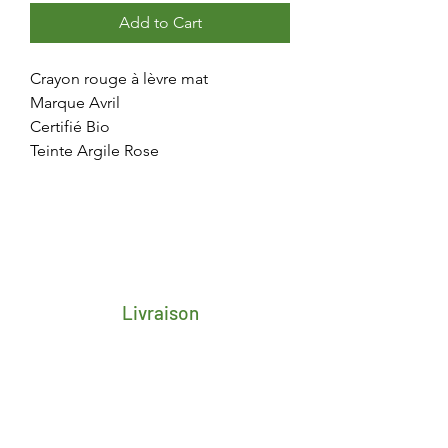
Add to Cart
Crayon rouge à lèvre mat
Marque Avril
Certifié Bio
Teinte Argile Rose
Livraison
Frais de transport porte-à-porte 4,25€
pour toute la Belgique
Délai de 2/3 jours ouvrés après
réception du paiement
Livraison gratuite en retrait magasin à