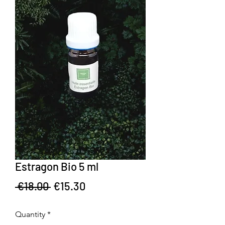
Estragon Bio 5 ml
Regular Price
Sale Price
 €18.00 
€15.30
Quantity
*