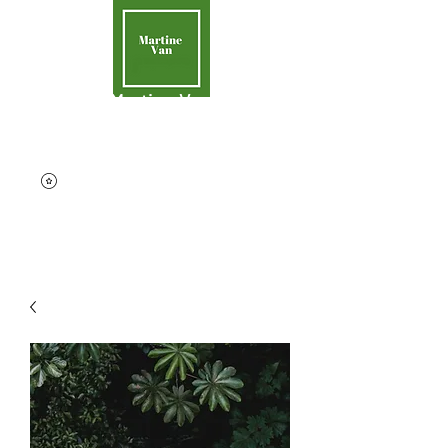
Martine Van
Aider la Terre
contact@martinevan.net