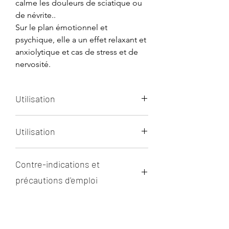
calme les douleurs de sciatique ou
de névrite..
Sur le plan émotionnel et
psychique, elle a un effet relaxant et
anxiolytique et cas de stress et de
nervosité.
Utilisation
En interne
Utilisation
En interne
Contre-indications et
Prenez 1 à 2 gouttes 3 fois par jour
sur un support neutre, pendant 7
précautions d'emploi
jours.
Aucune contre-indication connue
Vous pouvez aussi en verser 1 à 2
mais à éviter pendant les 3 premiers
gouttes dans une sauce ou une
mois de la grossesse.
vinaigrette.