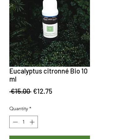
Eucalyptus citronné Bio 10
ml
Regular Price
Sale Price
 €15.00 
€12.75
Quantity
*