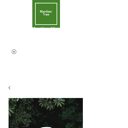
Martine Van
Aider la Terre
contact@martinevan.net