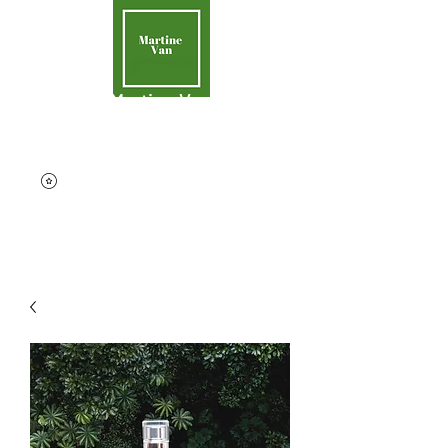
Martine Van
Aider la Terre
contact@martinevan.net