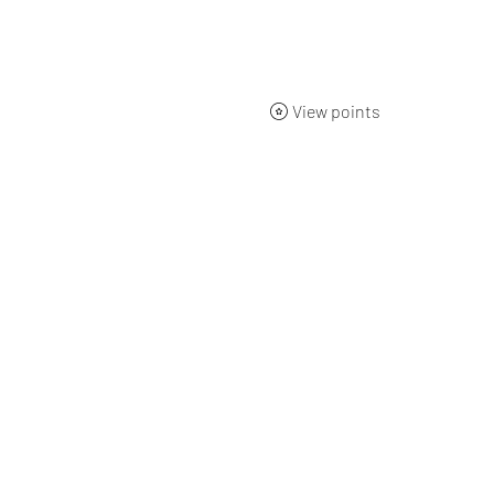
ueil
BOUTIQUE
Qui sommes-nous ?
L'origine
Nos 
View points