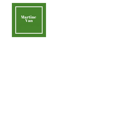
contact@martinevan.net
Martine Van
Acc
Aider la Terre