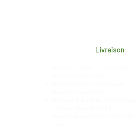
Livraison
Frais de transport porte-à-porte 4
pour toute la Belgique
Délai de 2/3 jours ouvrés après
réception du paiement
Livraison gratuite en retrait maga
à Esneux, date de mise à
disposition
communiquée
par nos
soins