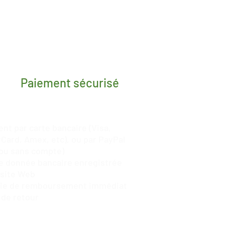
Paiement sécurisé
nt par carte bancaire (Visa,
Card, Amex, etc), ou par
PayPal
ou sans compte)
 donnée bancaire enregistrée
 site Web
tie de remboursement immédiat
 de retour