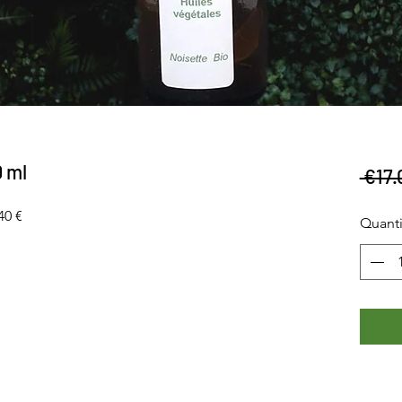
0 ml
 €17.
40 €
Quanti