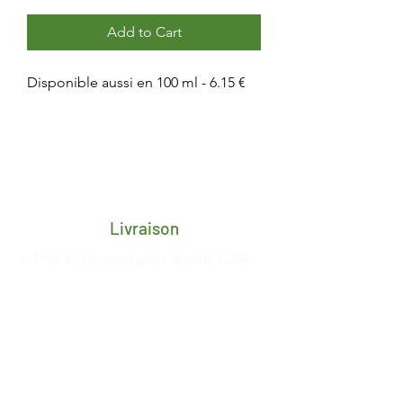
Add to Cart
Disponible aussi en 100 ml - 6.15 €
Livraison
Frais de transport porte-à-porte 4,25€
pour toute la Belgique
Délai de 2/3 jours ouvrés après
réception du paiement
Livraison gratuite en retrait magasin à
Esneux, date de mise à
disposition
communiquée
par nos
soins