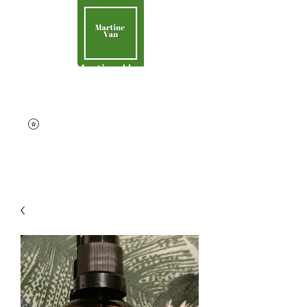
Martine Van
Aider la Terre
contact@martinevan.net