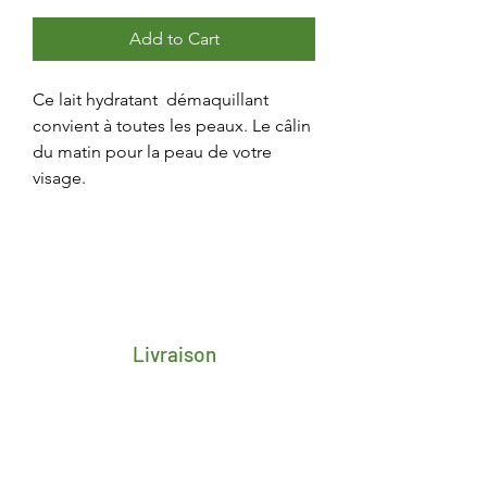
Add to Cart
Ce lait hydratant démaquillant
convient à toutes les peaux. Le câlin
du matin pour la peau de votre
visage.
Livraison
Frais de transport porte-à-porte 4,25€
pour toute la Belgique
Délai de 2/3 jours ouvrés après
réception du paiement
Livraison gratuite en retrait magasin à