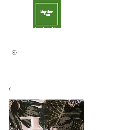
Martine Van
Aider la Terre
contact@martinevan.net