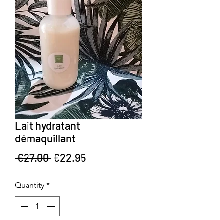
Lait hydratant
démaquillant
Regular Price
Sale Price
 €27.00 
€22.95
Quantity
*