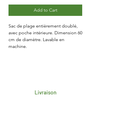
Add to Cart
Sac de plage entièrement doublé,
avec poche intérieure. Dimension 60
cm de diamètre. Lavable en
machine.
Livraison
Frais de transport porte-à-porte 4,25€
pour toute la Belgique
Délai de 2/3 jours ouvrés après
réception du paiement
Livraison gratuite en retrait magasin à