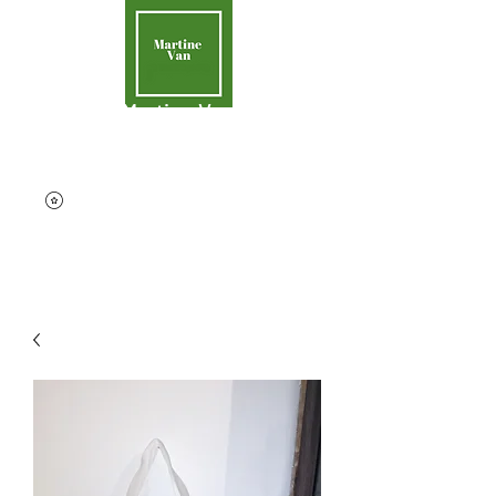
Martine Van
Aider la Terre
contact@martinevan.net