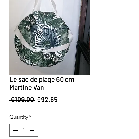
Le sac de plage 60 cm
Martine Van
Regular Price
Sale Price
 €109.00 
€92.65
Quantity
*