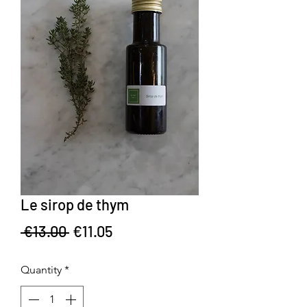
Le sirop de thym
Regular Price
Sale Price
 €13.00 
€11.05
Quantity
*