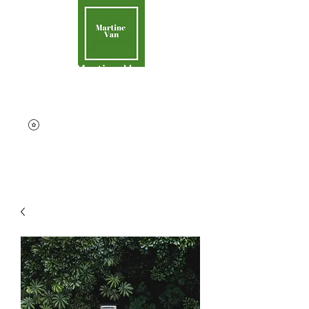
Martine Van
Aider la Terre
contact@martinevan.net