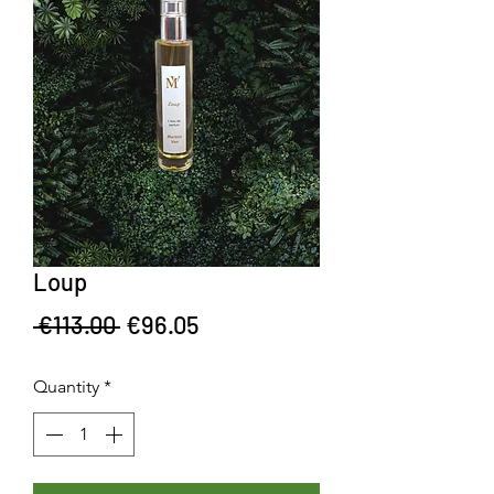
Loup
Regular Price
Sale Price
 €113.00 
€96.05
Quantity
*