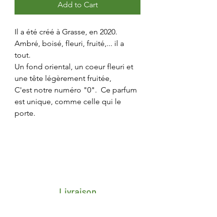
Add to Cart
Il a été créé à Grasse, en 2020.
Ambré, boisé, fleuri, fruité,... il a
tout.
Un fond oriental, un coeur fleuri et
une tête légèrement fruitée,
C'est notre numéro "0". Ce parfum
est unique, comme celle qui le
porte.
Livraison
Frais de transport porte-à-porte 4,25€