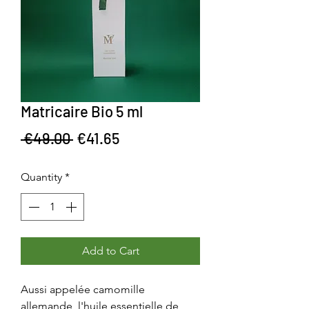
Matricaire Bio 5 ml
Regular Price
Sale Price
 €49.00 
€41.65
Quantity
*
Add to Cart
Aussi appelée camomille
allemande, l'huile essentielle de