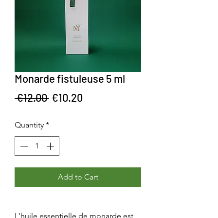
Monarde fistuleuse 5 ml
Regular Price
Sale Price
 €12.00 
€10.20
Quantity
*
Add to Cart
L'huile essentielle de monarde est