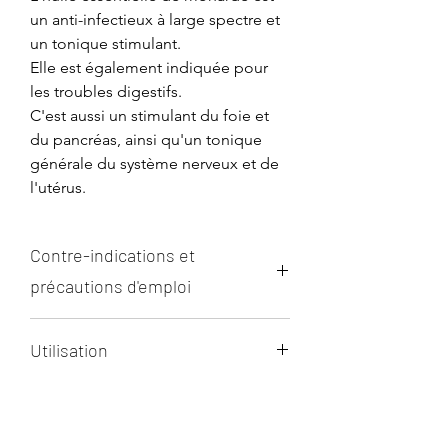
un anti-infectieux à large spectre et
un tonique stimulant.
Elle est également indiquée pour
les troubles digestifs.
C'est aussi un stimulant du foie et
du pancréas, ainsi qu'un tonique
générale du système nerveux et de
l'utérus.
Contre-indications et
précautions d'emploi
Aucune contre-indication connue
Utilisation
mais à éviter pendant les 3 premiers
mois de la grossesse.
En interne :
Prendre 1 goutte sur un support
neutre, 2 à 3 fois par jour pendant 7