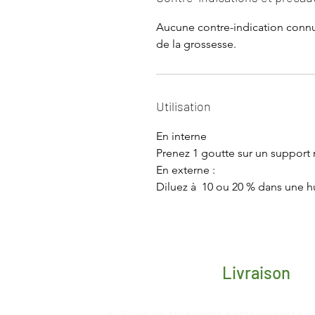
Aucune contre-indication connu
de la grossesse.
Utilisation
En interne
Prenez 1 goutte sur un support n
En externe :
Diluez à 10 ou 20 % dans une h
Livraison
Frais de transport porte-à-porte 4