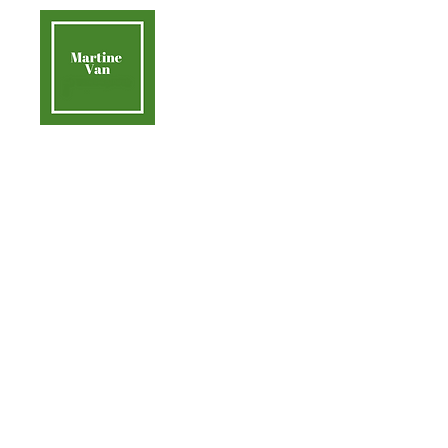
contact@martinevan.net
Martine Van
Acc
Aider la Terre