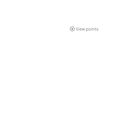
ueil
BOUTIQUE
Qui sommes-nous ?
L'origine
Nos 
View points