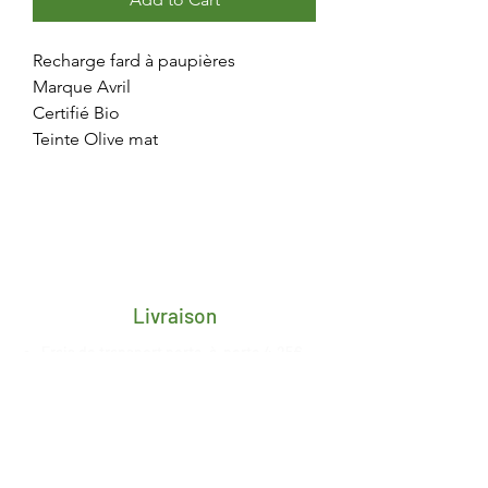
Recharge fard à paupières
Marque Avril
Certifié Bio
Teinte Olive mat
Livraison
Frais de transport porte-à-porte 4,25€
pour toute la Belgique
Délai de 2/3 jours ouvrés après
réception du paiement
Livraison gratuite en retrait magasin à
Esneux, date de mise à