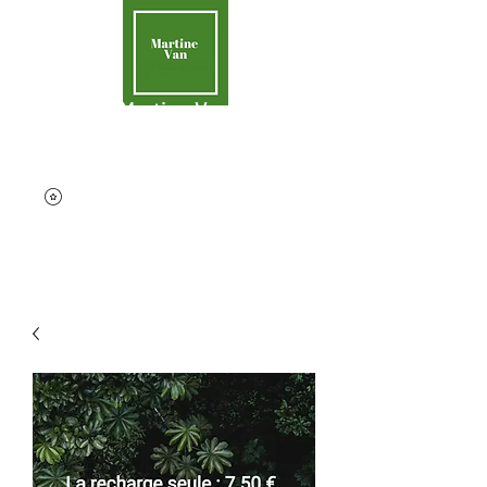
Martine Van
Aider la Terre
contact@martinevan.net