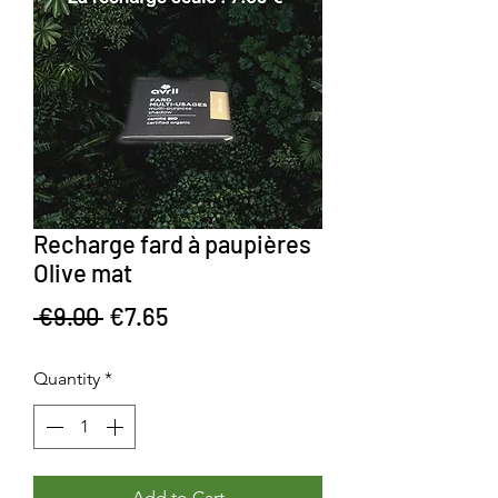
Recharge fard à paupières
Olive mat
Regular Price
Sale Price
 €9.00 
€7.65
Quantity
*
Add to Cart