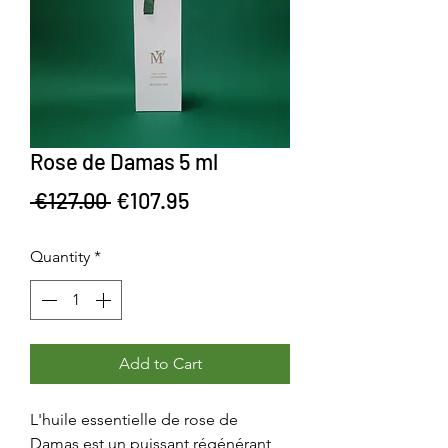
Rose de Damas 5 ml
Regular Price
Sale Price
 €127.00 
€107.95
Quantity
*
Add to Cart
L'huile essentielle de rose de
Damas est un puissant régénérant