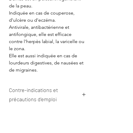
de la peau.
Indiquée en cas de couperose,
d'ulcère ou d'eczéma.
Antivirale, antibactérienne et
antifongique, elle est efficace
contre l'herpès labial, la varicelle ou
le zona.
Elle est aussi indiquée en cas de
lourdeurs digestives, de nausées et
de migraines.
Contre-indications et
précautions d'emploi
Aucune contre-indication connue
mais à éviter pendant les 3 premiers
mois de la grossesse.