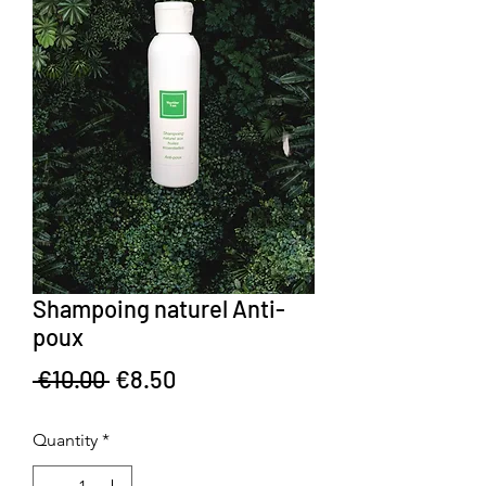
Shampoing naturel Anti-
poux
Regular Price
Sale Price
 €10.00 
€8.50
Quantity
*