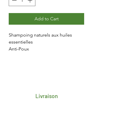
Add to Cart
Shampoing naturels aux huiles
essentielles
Anti-Poux
Livraison
Frais de transport porte-à-porte 4,25€
pour toute la Belgique
Délai de 2/3 jours ouvrés après
réception du paiement