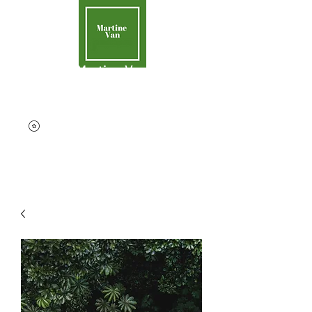
Martine Van
Aider la Terre
contact@martinevan.net