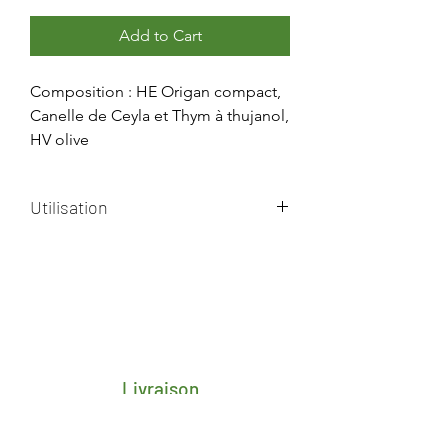
Add to Cart
Composition : HE Origan compact,
Canelle de Ceyla et Thym à thujanol,
HV olive
Utilisation
Prendre 10 gouttes 3 fois par jour
dans une cuillerée à café d'huile
d'olive, pendant 7 jours.
Livraison
Frais de transport porte-à-porte 4,25€
pour toute la Belgique