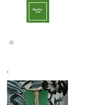
Martine Van
Aider la Terre
contact@martinevan.net