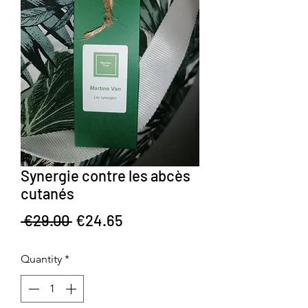
Synergie contre les abcès
cutanés
Regular Price
Sale Price
 €29.00 
€24.65
Quantity
*