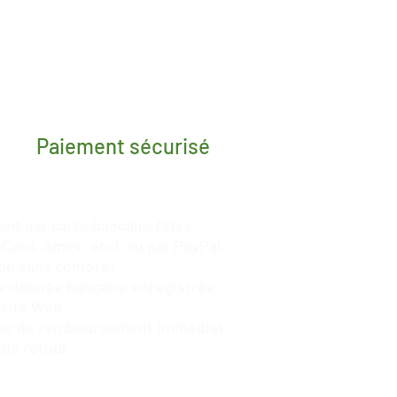
Paiement sécurisé
nt par carte bancaire (Visa,
Card, Amex, etc), ou par
PayPal
ou sans compte)
 donnée bancaire enregistrée
 site Web
tie de remboursement immédiat
 de retour