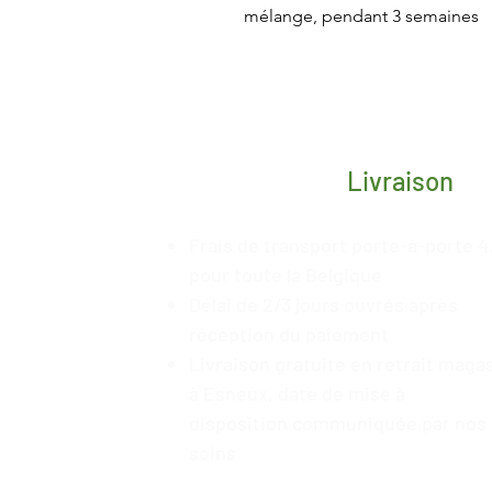
mélange, pendant 3 semaines
Livraison
Frais de transport porte-à-porte 4
pour toute la Belgique
Délai de 2/3 jours ouvrés après
réception du paiement
Livraison gratuite en retrait maga
à Esneux, date de mise à
disposition
communiquée
par nos
soins