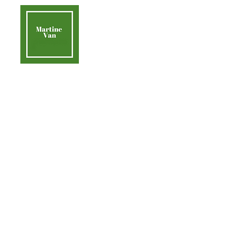
contact@martinevan.net
Martine Van
Acc
Aider la Terre