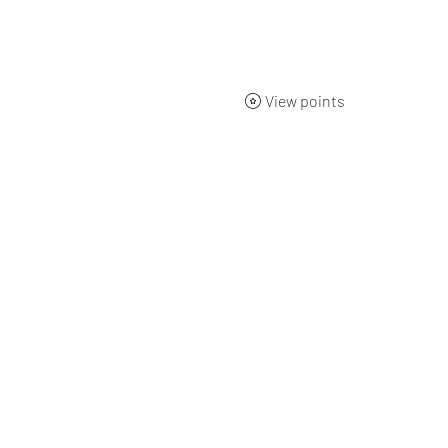
ueil
BOUTIQUE
Qui sommes-nous ?
L'origine
Nos 
View points