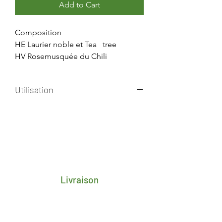
Add to Cart
Composition
HE Laurier noble et Tea tree
HV Rosemusquée du Chili
Utilisation
Appliquer deux fois par jour sur les
aphtes
Livraison
Frais de transport porte-à-porte 4,25€
pour toute la Belgique
Délai de 2/3 jours ouvrés après