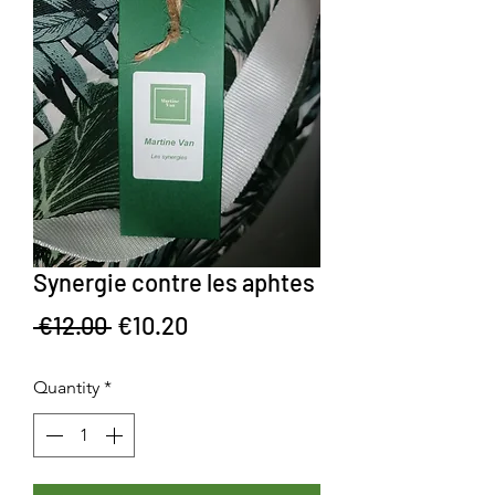
Synergie contre les aphtes
Regular Price
Sale Price
 €12.00 
€10.20
Quantity
*