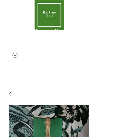
Martine Van
Aider la Terre
contact@martinevan.net