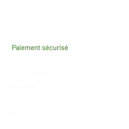
Paiement sécurisé
nt par carte bancaire (Visa,
Card, Amex, etc), ou par
PayPal
ou sans compte)
 donnée bancaire enregistrée
 site Web
tie de remboursement immédiat
 de retour