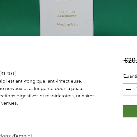
 €20.
(31.00 €)
Quanti
alol est anti-fongique, anti-infectieuse,
e nerveux et astringente pour la peau.
ections digestives et respirfatoires, urinaires
 verrues.
tions d'emploi