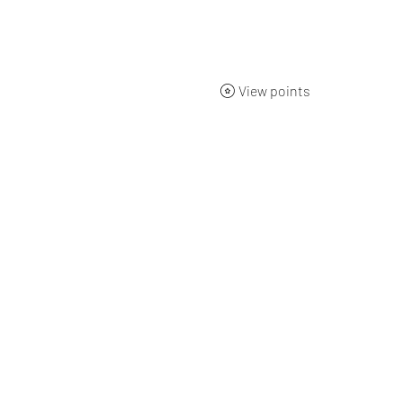
ueil
BOUTIQUE
Qui sommes-nous ?
L'origine
Nos 
View points