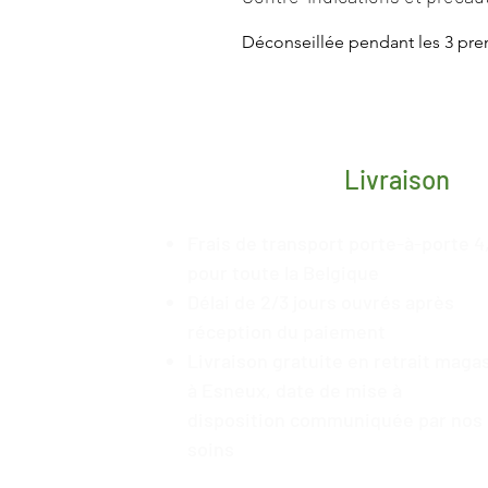
Déconseillée pendant les 3 pre
Livraison
Frais de transport porte-à-porte 4
pour toute la Belgique
Délai de 2/3 jours ouvrés après
réception du paiement
Livraison gratuite en retrait maga
à Esneux, date de mise à
disposition
communiquée
par nos
soins