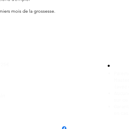
miers mois de la grossesse.
,25€
Paieme
Master
(avec 
Aucune
sin
sur ce
Garan
en cas