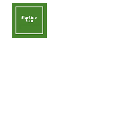
contact@martinevan.net
Martine Van
Acc
Aider la Terre