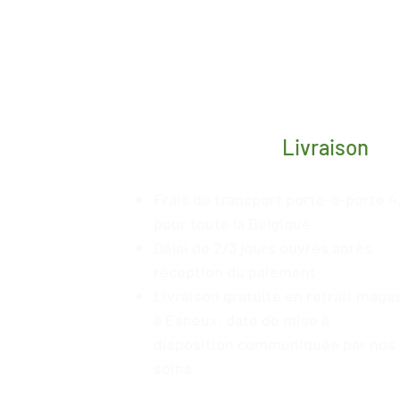
Livraison
Frais de transport porte-à-porte 4
pour toute la Belgique
Délai de 2/3 jours ouvrés après
réception du paiement
Livraison gratuite en retrait maga
à Esneux, date de mise à
disposition
communiquée
par nos
soins