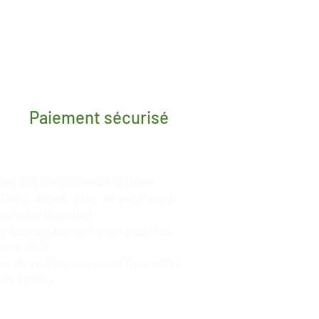
Paiement sécurisé
nt par carte bancaire (Visa,
Card, Amex, etc), ou par
PayPal
ou sans compte)
 donnée bancaire enregistrée
 site Web
tie de remboursement immédiat
 de retour