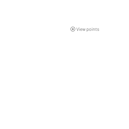
ueil
BOUTIQUE
Qui sommes-nous ?
L'origine
Nos 
View points