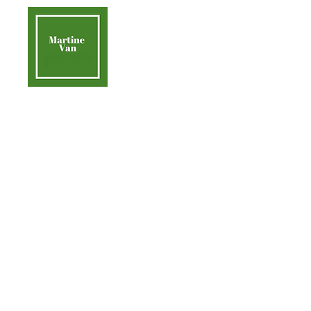
contact@martinevan.net
Martine Van
Acc
Aider la Terre