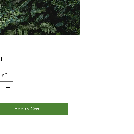
Price
0
ty
*
Add to Cart