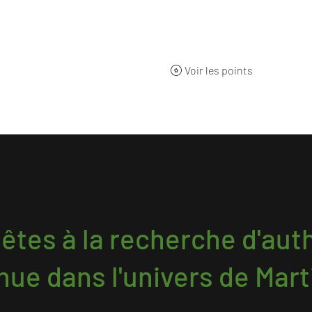
ueil
BOUTIQUE
Qui sommes-nous ?
L'origine
Nos 
Voir les points
 êtes à la recherche d'auth
nue dans l'univers de Mart