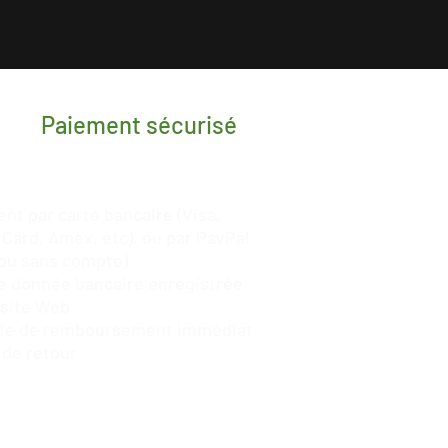
Paiement sécurisé
nt par carte bancaire (Visa,
Card, Amex, etc), ou par
PayPal
ou sans compte)
 donnée bancaire enregistrée
 site Web
tie de remboursement immédiat
 de retour