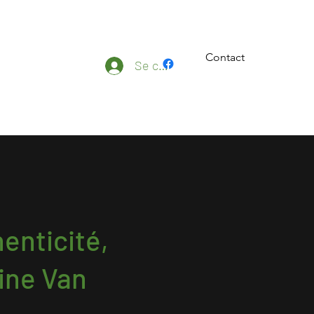
Contact
ateliers
Plus
Se connecter
enticité,
ine Van