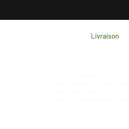
Livraison
Frais de transport porte-à-porte 4
pour toute la Belgique
Délai de 2/3 jours ouvrés après
réception du paiement
Livraison gratuite en retrait maga
à Esneux, date de mise à
disposition
communiquée
par nos
soins