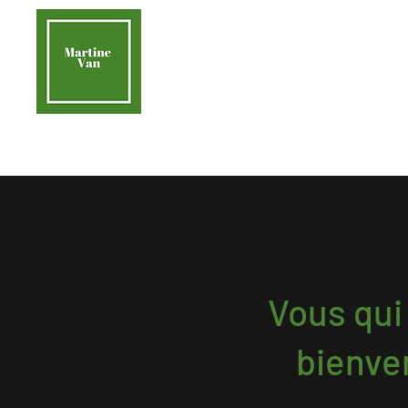
contact@martinevan.net
Martine Van
Acc
Aider la Terre
Vous qui
bienve