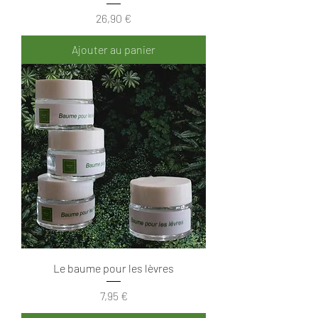
Prix
26,90 €
Ajouter au panier
Le baume pour les lèvres
Prix
7,95 €