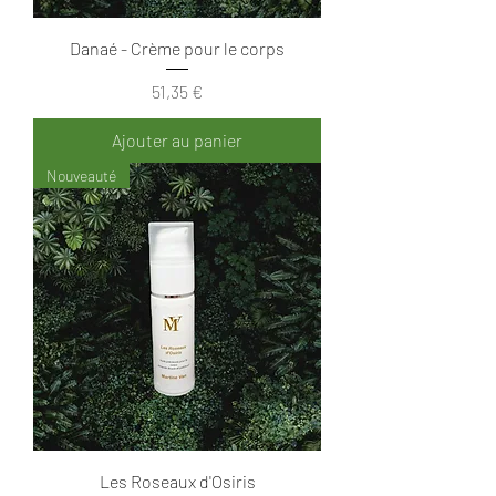
Danaé - Crème pour le corps
Prix
51,35 €
Ajouter au panier
Nouveauté
Les Roseaux d'Osiris