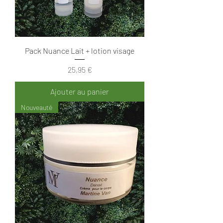
Pack Nuance Lait + lotion visage
Prix
25,95 €
Ajouter au panier
Nouveauté