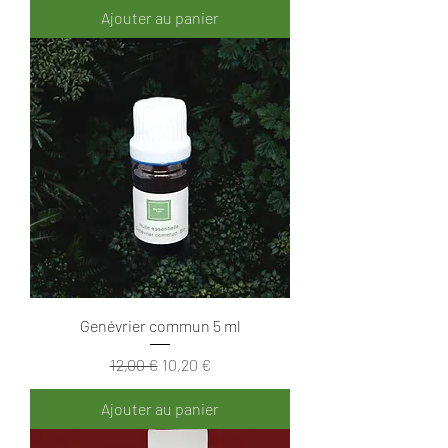
Ajouter au panier
Genévrier commun 5 ml
Prix original
Prix promotionnel
12,00 €
10,20 €
Ajouter au panier