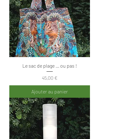
Le sac de plage ... ou pas !
Prix
45,00 €
Ajouter au panier