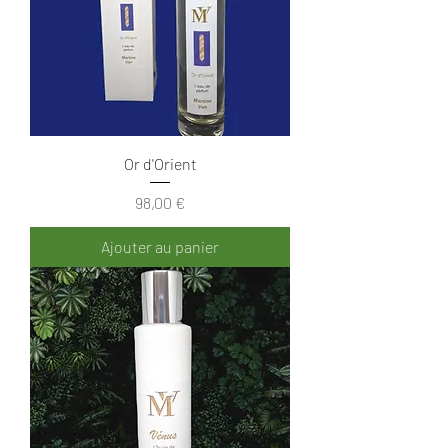
Or d'Orient
Prix
98,00 €
Ajouter au panier