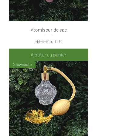
Atomiseur de sac
Prix original
Prix promotionnel
6,00 €
5,10 €
Ajouter au panier
Nouveauté