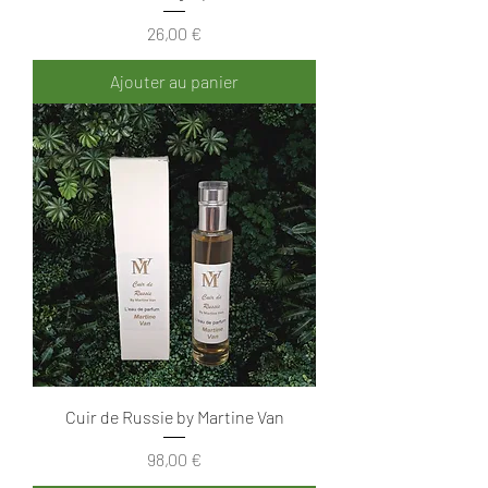
Prix
26,00 €
Ajouter au panier
Cuir de Russie by Martine Van
Prix
98,00 €