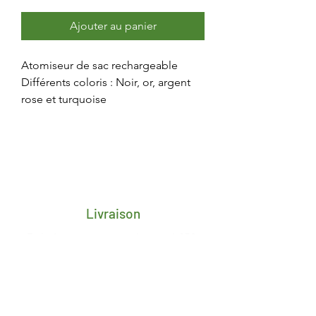
Ajouter au panier
Atomiseur de sac rechargeable
Différents coloris : Noir, or, argent
rose et turquoise
Livraison
Frais de transport porte-à-porte 4,25€
pour toute la Belgique
Délai de 2/3 jours ouvrés après
réception du paiement
Livraison gratuite en retrait magasin à
Esneux, date de mise à