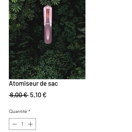
Atomiseur de sac
Prix original
Prix promotionnel
 6,00 € 
5,10 €
Quantité
*