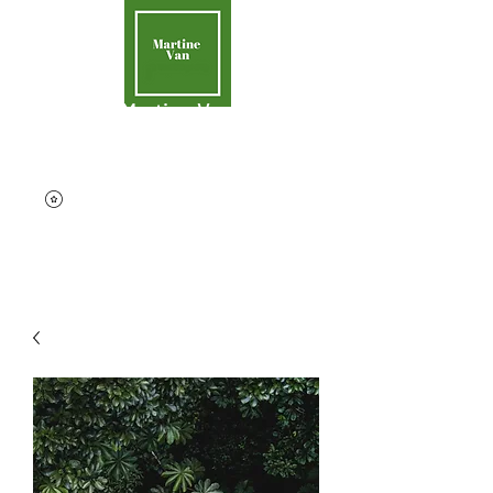
Martine Van
Aider la Terre
contact@martinevan.net