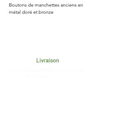
Boutons de manchettes anciens en
métal doré et bronze
Livraison
Frais de transport porte-à-porte 4,25€
pour toute la Belgique
Délai de 2/3 jours ouvrés après
réception du paiement
Livraison gratuite en retrait magasin à
Esneux, date de mise à
disposition
communiquée
par nos
soins
Paiement sécurisé