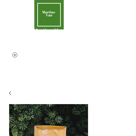
Martine Van
Aider la Terre
contact@martinevan.net