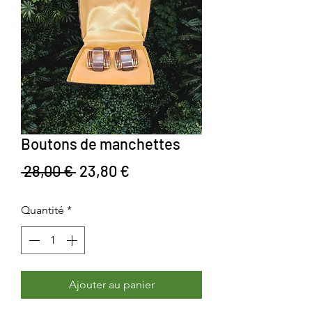
Boutons de manchettes
Prix original
Prix promotionnel
 28,00 € 
23,80 €
Quantité
*
Ajouter au panier