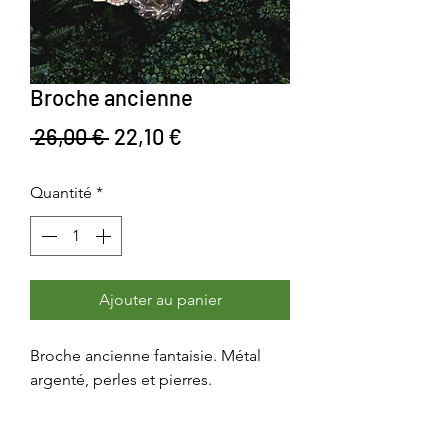
Broche ancienne
Prix original
Prix promotionnel
 26,00 € 
22,10 €
Quantité
*
Ajouter au panier
Broche ancienne fantaisie. Métal
argenté, perles et pierres.