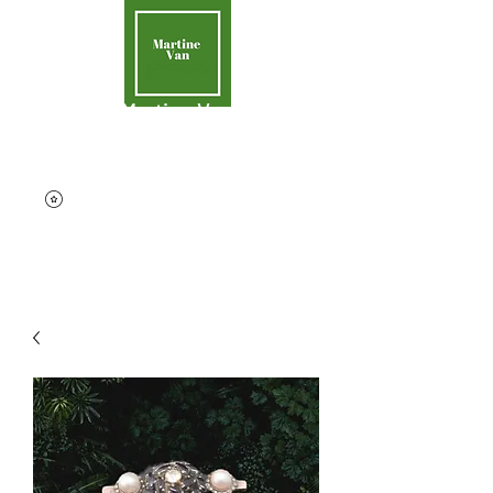
Martine Van
Aider la Terre
contact@martinevan.net