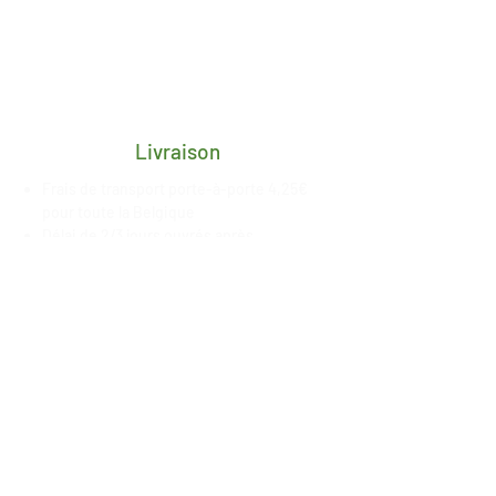
Livraison
Frais de transport porte-à-porte 4,25€
pour toute la Belgique
Délai de 2/3 jours ouvrés après
réception du paiement
Livraison gratuite en retrait magasin à
Esneux, date de mise à
disposition
communiquée
par nos
soins
Paiement sécurisé