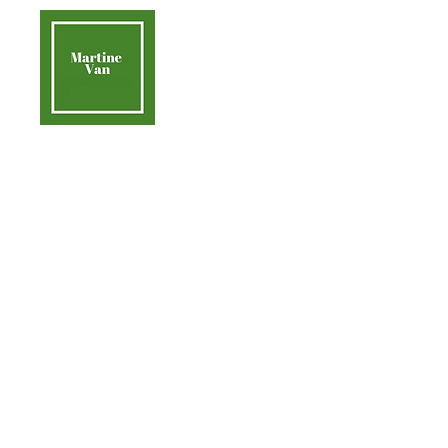
contact@martinevan.net
Martine Van
Acc
Aider la Terre