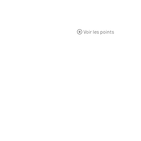
ueil
BOUTIQUE
Qui sommes-nous ?
L'origine
Nos 
Voir les points