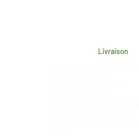
Livraison
Frais de transport porte-à-porte 4
pour toute la Belgique
Délai de 2/3 jours ouvrés après
réception du paiement
Livraison gratuite en retrait maga
à Esneux, date de mise à
disposition
communiquée
par nos
soins