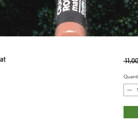
at
 11,0
Quanti