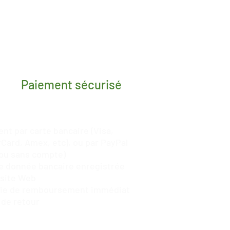
Paiement sécurisé
nt par carte bancaire (Visa,
Card, Amex, etc), ou par
PayPal
ou sans compte)
 donnée bancaire enregistrée
 site Web
tie de remboursement immédiat
 de retour