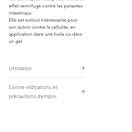
effet vermifuge contre les parasites
intestinaux.
Elle est surtout intéressante pour
son action contre la cellulite, en
application dans une huile ou dans
un gel.
Utilisation
En interne :
prenez 1 à 2 gouttes
Contre-indications et
dans une cuillère à café d'huile
d'olive, 2 fois par jour pendant 7
précautions d'emploi
jours.
Aucune contre-indication connue
En externe
: contre la cellulite,
mais à éviter chez les femmes
appliquez localement sur la peau,
enceintes ou allaitantes et chez les
de préférence diluée à 20 % dans
jeunes enfants.
une huile végétale d'amande douce