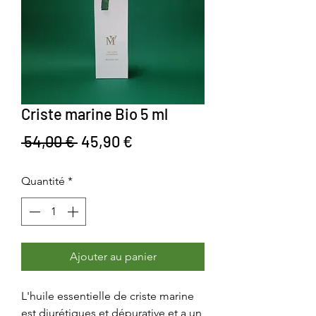
Criste marine Bio 5 ml
Prix original
Prix promotionnel
 54,00 € 
45,90 €
Quantité
*
Ajouter au panier
L'huile essentielle de criste marine
est diurétiques et dépurative et a un