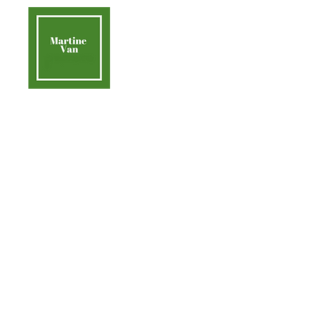
contact@martinevan.net
Martine Van
Acc
Aider la Terre