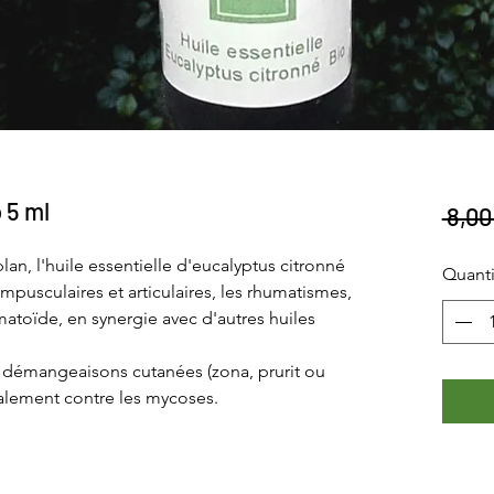
 5 ml
 8,00
an, l'huile essentielle d'eucalyptus citronné
Quanti
 mpusculaires et articulaires, les rhumatismes,
umatoïde, en synergie avec d'autres huiles
es démangeaisons cutanées (zona, prurit ou
également contre les mycoses.