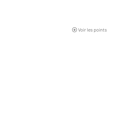
ueil
BOUTIQUE
Qui sommes-nous ?
L'origine
Nos 
Voir les points