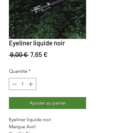
Eyeliner liquide noir
Prix original
Prix promotionnel
 9,00 € 
7,65 €
Quantité
*
Ajouter au panier
Eyeliner liquide noir
Marque Avril