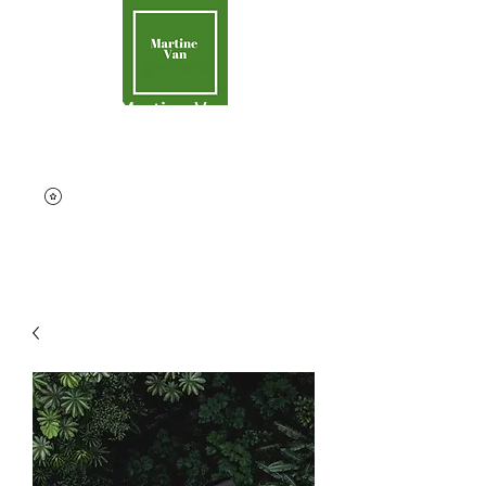
Martine Van
Aider la Terre
contact@martinevan.net