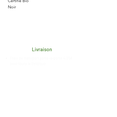
Certifié Bio
Noir
Livraison
Frais de transport porte-à-porte 4,25€
pour toute la Belgique
Délai de 2/3 jours ouvrés après
réception du paiement
Livraison gratuite en retrait magasin à
Esneux, date de mise à
disposition
communiquée
par nos
soins
Paiement sécurisé