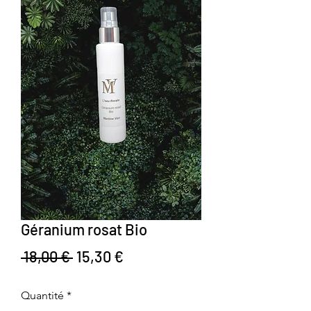
Géranium rosat Bio
Prix original
Prix promotionnel
 18,00 € 
15,30 €
Quantité
*