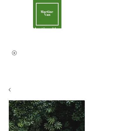
Martine Van
Aider la Terre
contact@martinevan.net