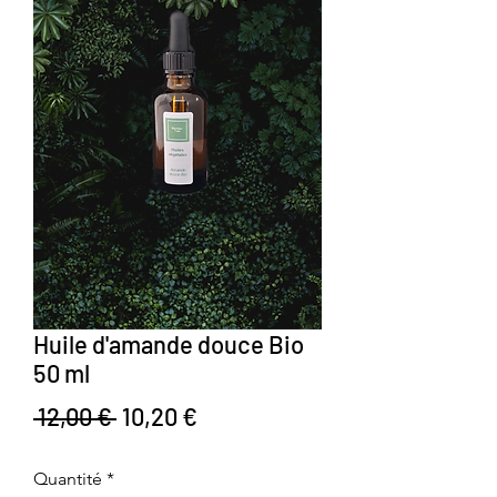
Huile d'amande douce Bio
50 ml
Prix original
Prix promotionnel
 12,00 € 
10,20 €
Quantité
*