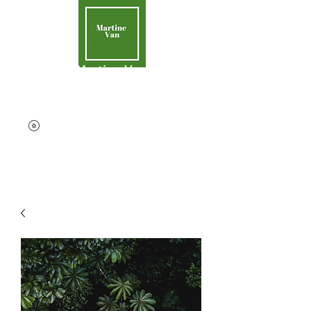
Martine Van
Aider la Terre
contact@martinevan.net