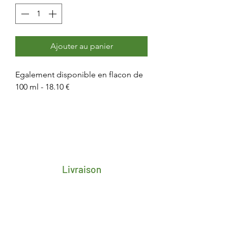
Ajouter au panier
Egalement disponible en flacon de
100 ml - 18.10 €
Livraison
Frais de transport porte-à-porte 4,25€
pour toute la Belgique
Délai de 2/3 jours ouvrés après
réception du paiement