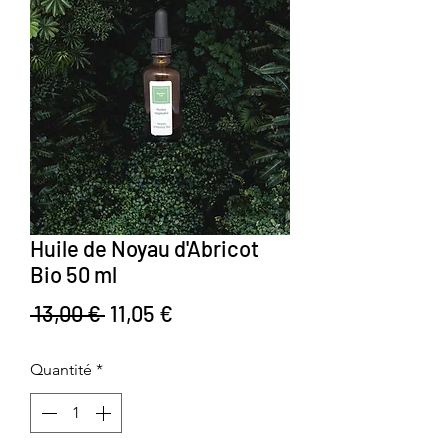
Huile de Noyau d'Abricot
Bio 50 ml
Prix original
Prix promotionnel
 13,00 € 
11,05 €
Quantité
*