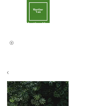
Martine Van
Aider la Terre
contact@martinevan.net