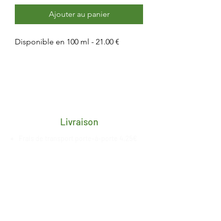
Ajouter au panier
Disponible en 100 ml - 21.00 €
Livraison
Frais de transport porte-à-porte 4,25€
pour toute la Belgique
Délai de 2/3 jours ouvrés après
réception du paiement
Livraison gratuite en retrait magasin à
Esneux, date de mise à
disposition
communiquée
par nos
soins