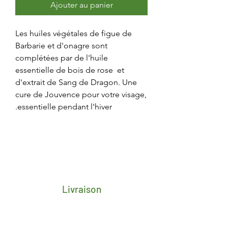
Ajouter au panier
Les huiles végétales de figue de
Barbarie et d'onagre sont
complétées par de l'huile
essentielle de bois de rose et
d'extrait de Sang de Dragon. Une
cure de Jouvence pour votre visage,
essentielle pendant l'hiver.
Livraison
Frais de transport porte-à-porte 4,25€
pour toute la Belgique
Délai de 2/3 jours ouvrés après