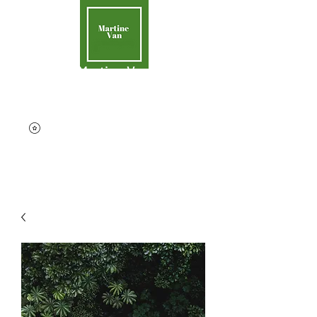
Martine Van
Aider la Terre
contact@martinevan.net