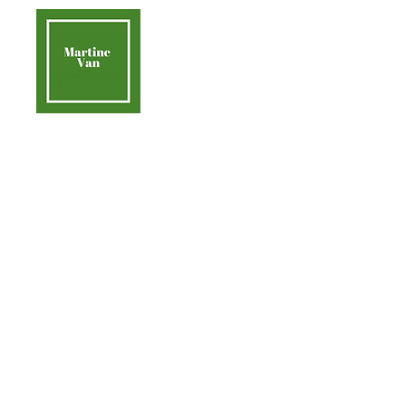
contact@martinevan.net
Martine Van
Acc
Aider la Terre