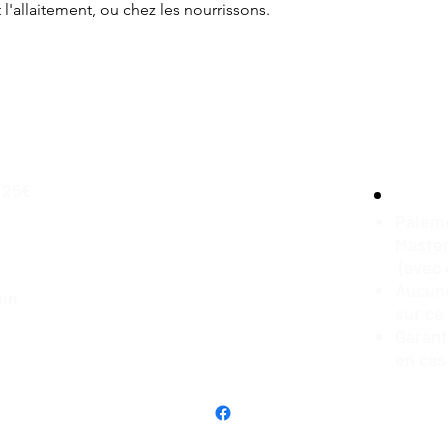
 l'allaitement, ou chez les nourrissons.
,25€
Paieme
Master
(avec 
Aucune
sin
sur ce
Garan
en cas