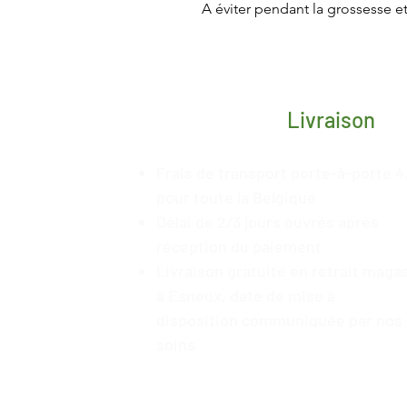
A éviter pendant la grossesse et
Livraison
Frais de transport porte-à-porte 4
pour toute la Belgique
Délai de 2/3 jours ouvrés après
réception du paiement
Livraison gratuite en retrait maga
à Esneux, date de mise à
disposition
communiquée
par nos
soins