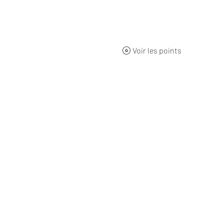
ueil
BOUTIQUE
Qui sommes-nous ?
L'origine
Nos 
Voir les points