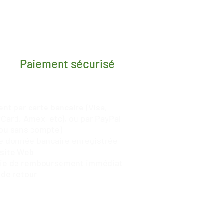
Paiement sécurisé
nt par carte bancaire (Visa,
Card, Amex, etc), ou par
PayPal
ou sans compte)
 donnée bancaire enregistrée
 site Web
tie de remboursement immédiat
 de retour