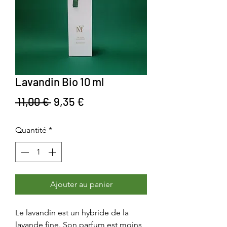
Lavandin Bio 10 ml
Prix original
Prix promotionnel
 11,00 € 
9,35 €
Quantité
*
Ajouter au panier
Le lavandin est un hybride de la
lavande fine. Son parfum est moins