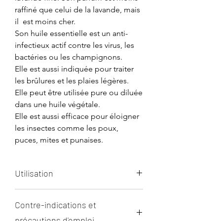
raffiné que celui de la lavande, mais
il est moins cher.
Son huile essentielle est un anti-
infectieux actif contre les virus, les
bactéries ou les champignons.
Elle est aussi indiquée pour traiter
les brûlures et les plaies légères.
Elle peut être utilisée pure ou diluée
dans une huile végétale.
Elle est aussi efficace pour éloigner
les insectes comme les poux,
puces, mites et punaises.
Utilisation
En interne :
Contre-indications et
Prenez 2 gouttes 3 fois par jour dans
une cuillerée à café de miel, d'huile
précautions d'emploi