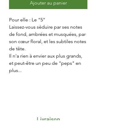
Ajouter au panier
Pour elle : Le "5"
Laissez-vous séduire par ses notes
de fond, ambrées et musquées, par
son cœur floral, et les subtiles notes
de tête.
Il n'a rien à envier aux plus grands,
et peut-être un peu de "peps" en
plus...
Livraison
Frais de transport porte-à-porte 4,25€