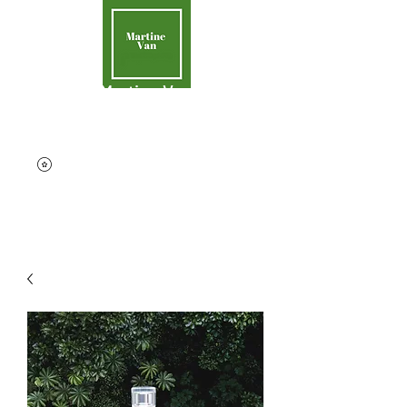
Martine Van
Aider la Terre
contact@martinevan.net