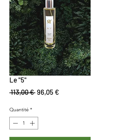
Le "5"
Prix original
Prix promotionnel
 113,00 € 
96,05 €
Quantité
*