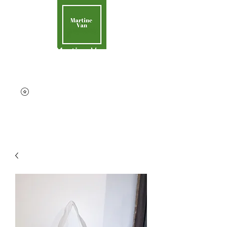
Martine Van
Aider la Terre
contact@martinevan.net