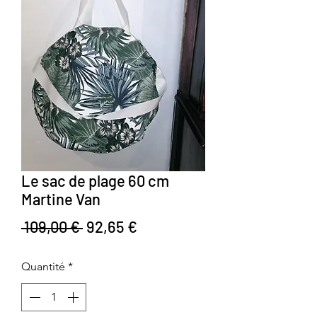
Le sac de plage 60 cm
Martine Van
Prix original
Prix promotionnel
 109,00 € 
92,65 €
Quantité
*