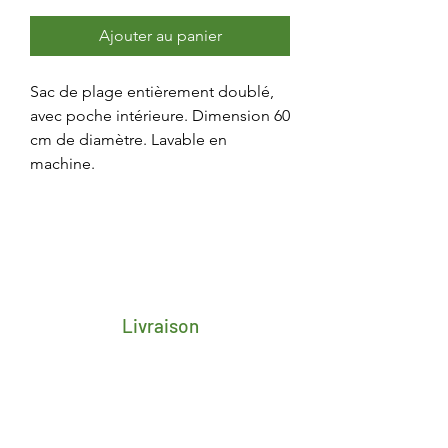
Ajouter au panier
Sac de plage entièrement doublé,
avec poche intérieure. Dimension 60
cm de diamètre. Lavable en
machine.
Livraison
Frais de transport porte-à-porte 4,25€
pour toute la Belgique
Délai de 2/3 jours ouvrés après
réception du paiement
Livraison gratuite en retrait magasin à