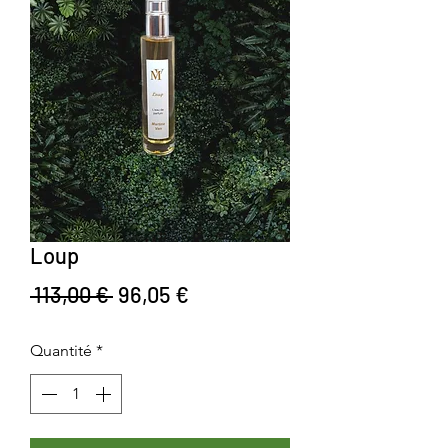
Loup
Prix original
Prix promotionnel
 113,00 € 
96,05 €
Quantité
*