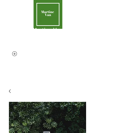
Martine Van
Aider la Terre
contact@martinevan.net