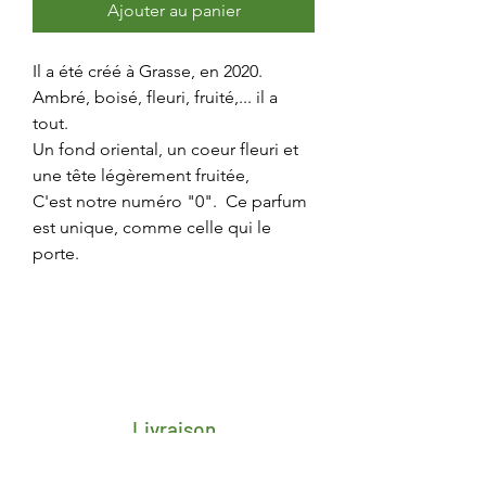
Ajouter au panier
Il a été créé à Grasse, en 2020.
Ambré, boisé, fleuri, fruité,... il a
tout.
Un fond oriental, un coeur fleuri et
une tête légèrement fruitée,
C'est notre numéro "0". Ce parfum
est unique, comme celle qui le
porte.
Livraison
Frais de transport porte-à-porte 4,25€