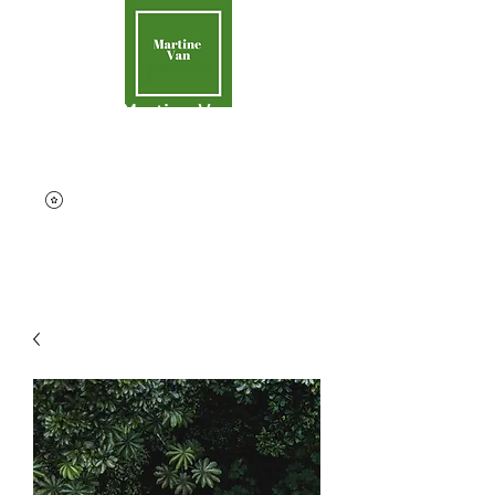
Martine Van
Aider la Terre
contact@martinevan.net