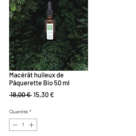
Macérât huileux de
Pâquerette Bio 50 ml
Prix original
Prix promotionnel
 18,00 € 
15,30 €
Quantité
*