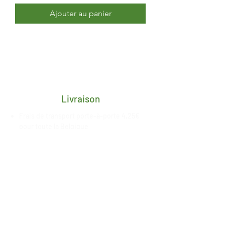
Ajouter au panier
Livraison
Frais de transport porte-à-porte 4,25€
pour toute la Belgique
Délai de 2/3 jours ouvrés après
réception du paiement
Livraison gratuite en retrait magasin à
Esneux, date de mise à
disposition
communiquée
par nos
soins
Paiement sécurisé